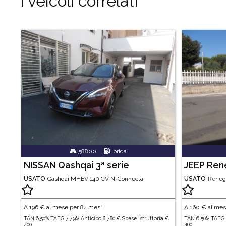
I veicoli correlati
58800
ibrida
NISSAN Qashqai 3ª serie
JEEP Re
USATO
Qashqai MHEV 140 CV N-Connecta
USATO
Renega
A
196
€ al mese per 84 mesi
A
160
€ al mes
TAN 6,50% TAEG 7.79% Anticipo 8.780 € Spese istruttoria €
TAN 6,50% TAEG 8
400
400