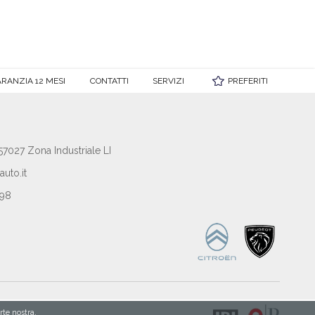
RANZIA 12 MESI
CONTATTI
SERVIZI
PREFERITI
 57027 Zona Industriale LI
uto.it
898
arte nostra.