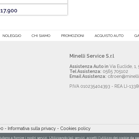
 17.900
NOLEGGIO
CHI SIAMO
PROMOZIONI
ACQUISTO AUTO
GA
Minelli Service S.r.l
Assistenza Auto in
Via Euclide, 1,
Tel Assistenza:
0565 705102
Email Assistenza:
citroen@minellia
P.IVA 010235404393 - REA LI-133
000
- Informativa sulla privacy
-
Cookies policy
iutano a fornire i nostri servizi. Utilizzando tali servizi, accetti l'utilizzo dei cookie da p