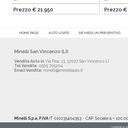
Prezzo € 21.950
Prezzo €
HOME PAGE
AUTO USATE
RICHIEDI UN PREVENTIVO
Minelli San Vincenzo (LI)
Vendita Auto in
Via Pisa, 13, 57027 San Vincenzo LI
Tel Vendita:
0565 705204
Email Vendita:
minelli@minelliauto.it
Minelli S.p.a. P.IVA
IT 010235404393 - CAP. Sociale â‚¬ 100.
I cookie ci a