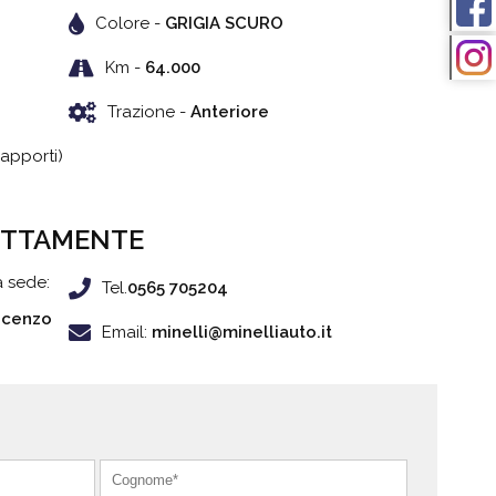
Colore -
GRIGIA SCURO
Km -
64.000
Trazione -
Anteriore
rapporti)
ETTAMENTE
a sede:
Tel.
0565 705204
incenzo
Email:
minelli@minelliauto.it