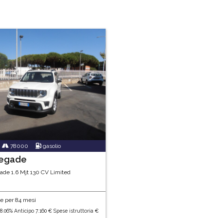
78000
gasolio
negade
de 1.6 Mjt 130 CV Limited
e per 84 mesi
.06% Anticipo 7.160 € Spese istruttoria €