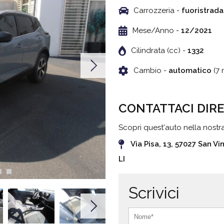
Carrozzeria -
fuoristrada
Mese/Anno -
12/2021
Cilindrata (cc) -
1332
Cambio -
automatico
(7 
CONTATTACI DIR
Scopri quest'auto nella nostr
Via Pisa, 13, 57027 San V
LI
Scrivici