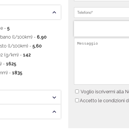
e -
5
bano (l/100km) -
6,90
to (l/100km) -
5,60
O2 (g/km) -
142
) -
1625
(mm) -
1835
Voglio iscrivermi alla 
Accetto le condizioni d