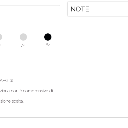
NOTE
0
72
84
 TAEG
%
nanziaria non è comprensiva di
rsione scelta.